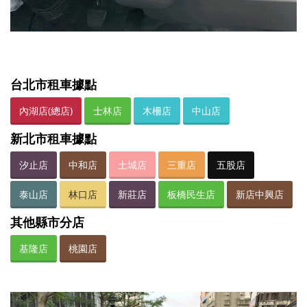
台北市租車據點
內湖店(總店)
士林店
木柵店
中山店
新北市租車據點
汐止店
中和店
土城店
三重店
五股店
泰山店
林口店
新莊店
板橋民生店
新店中興店
其他縣市分店
基隆店
桃園店